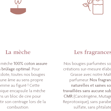
La mèche
Les fragrance
e mèche
100% coton assure
Nos bougies parfumées so
 brûlage optimal
. Pour
créations sur-mesure élab
cdote, toutes nos bougies
Grasse avec notre Maî
 une âme au sens propre
parfumeur.
Nos fragran
omme au figuré ! Cette
naturelles et saines s
nique encapsule la mèche
travaillées sans aucune su
ns un bloc de cire pour
CMR
(Cancérigène, Mutag
tir son centrage lors de la
Reprotoxique), sans parabe
combustion.
sulfate, sans phtalate