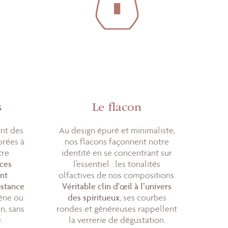
s
Le flacon
nt des
Au design épuré et minimaliste,
orées à
nos flacons façonnent notre
tre
identité en se concentrant sur
ces
l’essentiel : les tonalités
ont
olfactives de nos compositions.
bstance
Véritable clin d'œil à l’univers
ène ou
des spiritueux
, ses courbes
n, sans
rondes et généreuses rappellent
.
la verrerie de dégustation.