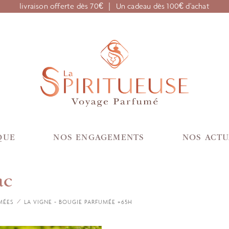
livraison offerte dès 70€ ｜ Un cadeau dès 100€ d'achat
QUE
NOS ENGAGEMENTS
NOS ACTU
ac
MÉES
LA VIGNE - BOUGIE PARFUMÉE +65H