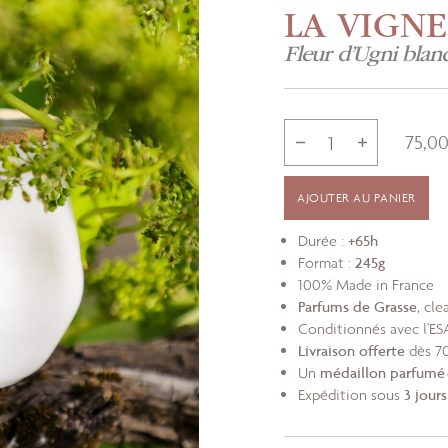
LA VIGNE
Fleur d’Ugni blan
75,0
AJOUTER AU PANIER
Durée :
+65h
Format :
245g
100% Made in France
Parfums de Grasse
, cl
Conditionnés avec l'E
Livraison offerte
dès 70
Un
médaillon parfumé
Expédition sous
3 jour