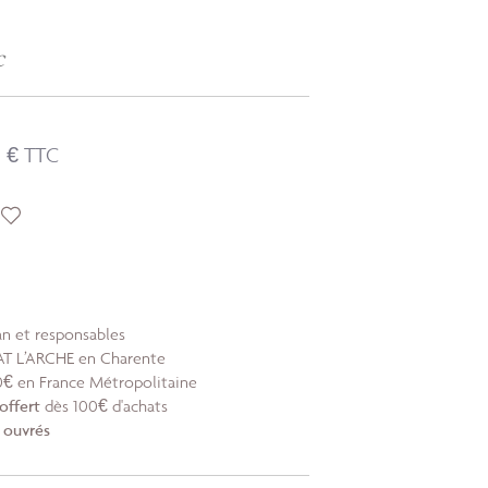
c
0 € TTC
ean et responsables
SAT
L’ARCHE en Charente
€ en France Métropolitaine
offert
dès 100€ d'achats
s ouvrés