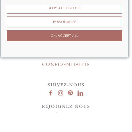
OÙ NOUS TROUVER ?
DENY ALL COOKIES
CONTACT
PERSONALIZE
F.A.Q
OK, ACCEPT ALL
CGV
MENTIONS LÉGALES
CONFIDENTIALITÉ
SUIVEZ-NOUS
REJOIGNEZ-NOUS
En entrant votre email, vous acceptez notre politique de confidentialité.