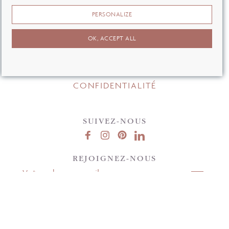
PERSONALIZE
F.A.Q
OK, ACCEPT ALL
CGV
MENTIONS LÉGALES
CONFIDENTIALITÉ
SUIVEZ-NOUS
REJOIGNEZ-NOUS
En entrant votre email, vous acceptez notre politique de confidentialité.