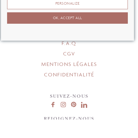
PERSONALIZE
OÙ NOUS TROUVER ?
OK, ACCEPT ALL
CONTACT
F.A.Q
CGV
MENTIONS LÉGALES
CONFIDENTIALITÉ
SUIVEZ-NOUS
REJOIGNEZ-NOUS
En entrant votre email, vous acceptez notre politique de confidentialité.