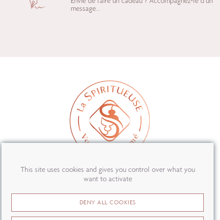
Envie de faire un cadeau ? Accompagnez-le d’un
message...
This site uses cookies and gives you control over what you
want to activate
MON COMPTE
DENY ALL COOKIES
PRESSE